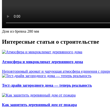
Дом из бревна 280 мм
Интересные статьи о строительстве
Атмосфера и микроклимат деревянного дома
Неповторимый аромат и чарующая атмосфера единения с прир
Тест-драйв загородного дома — теперь реальность
Как защитить деревянный дом от пожара